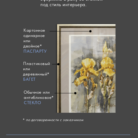
под стиль интерьера.
Картонное
одинарное
или
двойное*
ПАСПАРТУ
Пластиковый
или
деревянный*
БАГЕТ
Обычное или
антибликовое*
СТЕКЛО
*
по договоренности c заказчиком